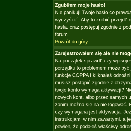
Zgubiłem moje hasło!
Nie panikuj! Twoje hasło co prawd
wyczyścić. Aby to zrobić przejdĽ n
hasła
, oraz postępuj zgodnie z po
forum
Powrót do góry
Zarejestrowałem się ale nie mog
Na początek sprawdĽ czy wpisujesz
porządku to problemem może być j
funkcje COPPA i kliknąłeś odnośn
musisz postąpić zgodnie z otrzyman
twoje konto wymaga aktywacji? Ni
nowych kont, albo przez samych u
zanim można się na nie logować. 
czy wymagana jest aktywacja. Jeże
instrukcjami w nim zawartymi, a jeś
pewien, że podałeś właściwy adr