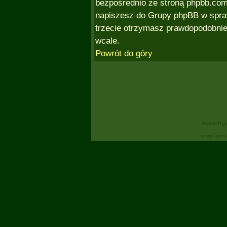
bezpośrednio ze stroną phpbb.co
napiszesz do Grupy phpBB w spra
trzecie otrzymasz prawdopodobnie 
wcale.
Powrót do góry
Powered by
design by bo