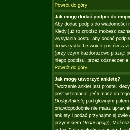
Powrót do góry
Jak mogę dodać podpis do moje
Aby dodać podpis do wiadomości m
Kiedy już to zrobisz możesz zazn
wysyłania postu, aby dodać podpi
do wszystkich swoich postów zazn
(przy czym każdorazowo pisząc p
niego podpisu, przez odznaczenie 
Powrót do góry
Jak mogę utworzyć ankietę?
Tworzenie ankiet jest proste, kie
post w temacie, jeśli masz do teg
Dodaj Ankietę
pod głównym polem wi
prawdopodobnie nie masz uprawnień
ankiety i podać przynajmniej dwie
przyciskiem
Dodaj opcję
). Możesz
ustaw 0 dla niekończącej się. Licz