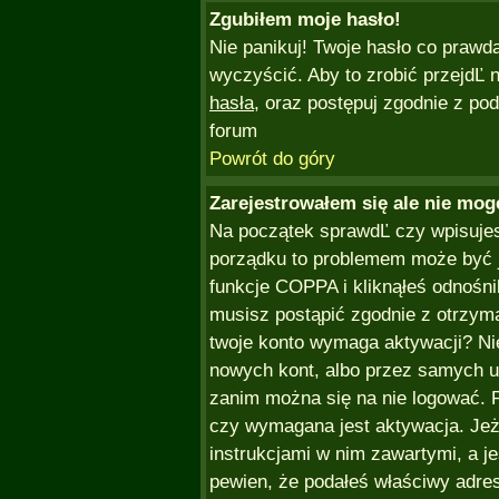
Zgubiłem moje hasło!
Nie panikuj! Twoje hasło co prawd
wyczyścić. Aby to zrobić przejdĽ n
hasła
, oraz postępuj zgodnie z po
forum
Powrót do góry
Zarejestrowałem się ale nie mog
Na początek sprawdĽ czy wpisujesz
porządku to problemem może być j
funkcje COPPA i kliknąłeś odnośn
musisz postąpić zgodnie z otrzyman
twoje konto wymaga aktywacji? Ni
nowych kont, albo przez samych u
zanim można się na nie logować. 
czy wymagana jest aktywacja. Jeże
instrukcjami w nim zawartymi, a jeś
pewien, że podałeś właściwy adr