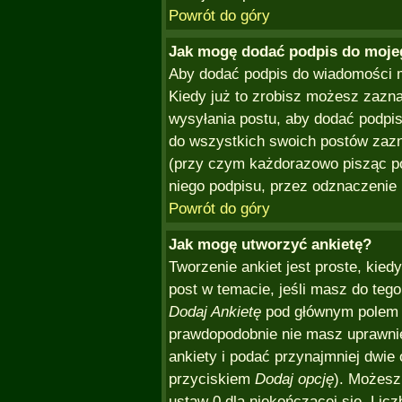
Powrót do góry
Jak mogę dodać podpis do moje
Aby dodać podpis do wiadomości m
Kiedy już to zrobisz możesz zazn
wysyłania postu, aby dodać podpi
do wszystkich swoich postów zazn
(przy czym każdorazowo pisząc p
niego podpisu, przez odznaczenie 
Powrót do góry
Jak mogę utworzyć ankietę?
Tworzenie ankiet jest proste, kie
post w temacie, jeśli masz do teg
Dodaj Ankietę
pod głównym polem wi
prawdopodobnie nie masz uprawnień
ankiety i podać przynajmniej dwie
przyciskiem
Dodaj opcję
). Możesz
ustaw 0 dla niekończącej się. Licz