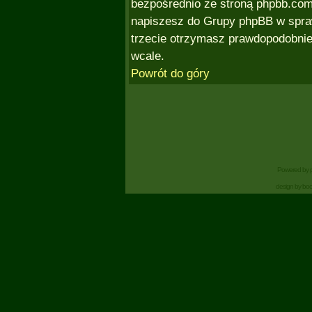
bezpośrednio ze stroną phpbb.co
napiszesz do Grupy phpBB w spra
trzecie otrzymasz prawdopodobnie 
wcale.
Powrót do góry
Powered by
design by bo