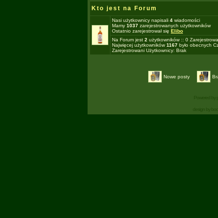
Kto jest na Forum
Nasi użytkownicy napisali
4
wiadomości
Mamy
1037
zarejestrowanych użytkowników
Ostatnio zarejestrował się
Elibo
Na Forum jest
2
użytkowników :: 0 Zarejestrowa
Najwięcej użytkowników
1167
było obecnych Cz
Zarejestrowani Użytkownicy: Brak
Nowe posty
Br
Powered by
design by bo