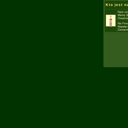
Kto jest 
Nasi uż
Mamy
1
Ostatni
Na For
Najwięc
Zarejes