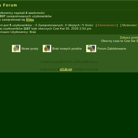
na Forum
ytkownicy napisali
4
wiadomości
037
zarejestrowanych użytkowników
o zarejestrował się
Elibo
um jest
5
użytkowników :: 0 Zarejestrowanych, 0 Ukrytych i 5 Gości [
Administrator
] [
Moderator
ej użytkowników
1167
było obecnych Czw Kwi 30, 2026 2:54 pm
trowani Użytkownicy: Brak
Zobacz post
Obecny czas to Czw Sie 
Nowe posty
Brak nowych postów
Forum Zablokowane
Powered by
phpBB
© 2001, 2002 phpBB Grou p
design by boo �
eZ-Life.net
A designer community