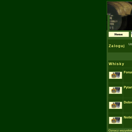
Uż
Zaloguj
Whisky
Foru
Pytan
Dobr
Notk
Oznacz wszystkie