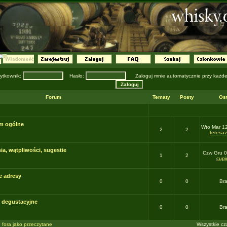
ytkownik:
Hasło:
Zaloguj mnie automatycznie przy każdej
Forum
Tematy
Posty
Ost
m ogólne
Wto Mar 1
2
2
teresa
ia, wątpliwości, sugestie
Czw Gru 0
1
2
cupi
e adresy
0
0
Br
i degustacyjne
0
0
Br
 fora jako przeczytane
Wszystkie cz