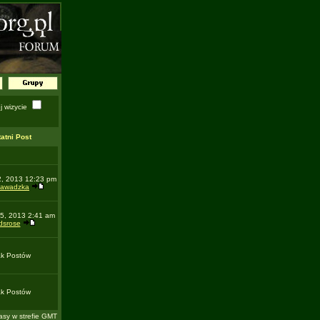
 wizycie
atni Post
2, 2013 12:23 pm
zawadzka
5, 2013 2:41 am
dsrose
ak Postów
ak Postów
asy w strefie GMT