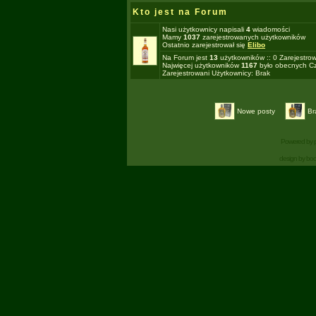
Kto jest na Forum
Nasi użytkownicy napisali
4
wiadomości
Mamy
1037
zarejestrowanych użytkowników
Ostatnio zarejestrował się
Elibo
Na Forum jest
13
użytkowników :: 0 Zarejestro
Najwięcej użytkowników
1167
było obecnych Cz
Zarejestrowani Użytkownicy: Brak
Nowe posty
Br
Powered by
design by bo