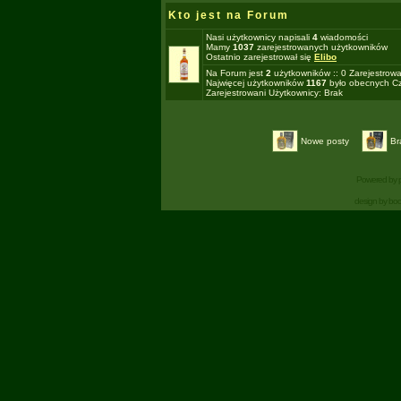
Kto jest na Forum
Nasi użytkownicy napisali
4
wiadomości
Mamy
1037
zarejestrowanych użytkowników
Ostatnio zarejestrował się
Elibo
Na Forum jest
2
użytkowników :: 0 Zarejestrowa
Najwięcej użytkowników
1167
było obecnych Cz
Zarejestrowani Użytkownicy: Brak
Nowe posty
Br
Powered by
design by bo