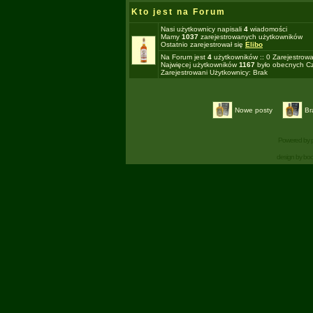
Kto jest na Forum
Nasi użytkownicy napisali
4
wiadomości
Mamy
1037
zarejestrowanych użytkowników
Ostatnio zarejestrował się
Elibo
Na Forum jest
4
użytkowników :: 0 Zarejestrowa
Najwięcej użytkowników
1167
było obecnych Cz
Zarejestrowani Użytkownicy: Brak
Nowe posty
Br
Powered by
design by bo