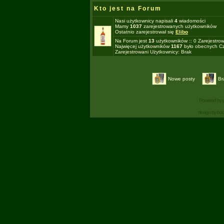
Kto jest na Forum
Nasi użytkownicy napisali
4
wiadomości
Mamy
1037
zarejestrowanych użytkowników
Ostatnio zarejestrował się
Elibo
Na Forum jest
13
użytkowników :: 0 Zarejestro
Najwięcej użytkowników
1167
było obecnych Cz
Zarejestrowani Użytkownicy: Brak
Nowe posty
Br
Powered by
design by bo