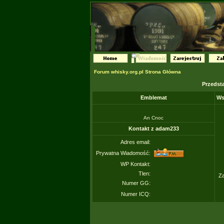
Forum whisky.org.pl Strona Główna
Przedst
Emblemat
Ws
An Cnoc
Kontakt z adam233
Adres email:
Prywatna Wiadomość:
WP Kontakt:
Tlen:
Za
Numer GG:
Numer ICQ: