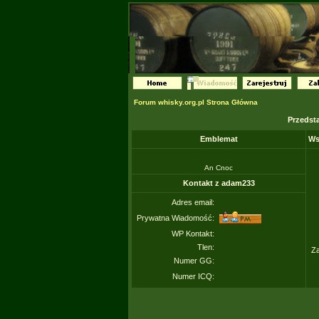
Forum whisky.org.pl Strona Główna
Przedst
Emblemat
Ws
An Cnoc
Kontakt z adam233
Adres email:
Prywatna Wiadomość:
WP Kontakt:
Tlen:
Za
Numer GG:
Numer ICQ: