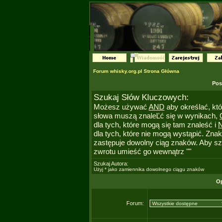
Forum whisky.org.pl Strona Główna
Pos
Szukaj Słów Kluczowych:
Możesz używać
AND
aby określać, któ
słowa muszą znaleĽć się w wynikach,
dla tych, które mogą się tam znaleść i
dla tych, które nie mogą wystąpić. Znak
zastępuje dowolny ciąg znaków. Aby s
zwrotu umieść go wewnątrz ""
Szukaj Autora:
Użyj * jako zamiennika dowolnego ciągu znaków
Op
Forum: