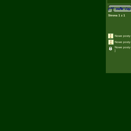
Strona
1
z
1
Nowe posty
Nowe posty 
Nowe posty
]