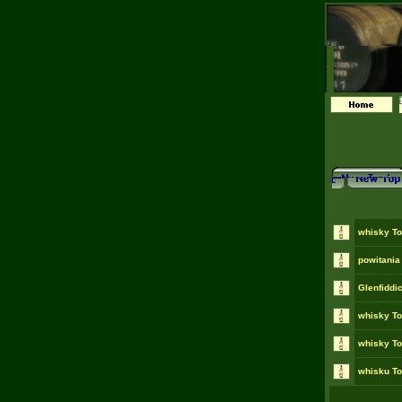
whisky To
powitania
Glenfiddi
whisky To
whisky To
whisku To