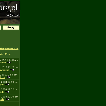
ako przeczytane
atni Post
5, 2013 1:33 pm
erkiu
, 2013 12:23 pm
zawadzka
5, 2012 2:54 pm
blo_w
, 2008 12:50 pm
gda
, 2008 12:32 pm
gda
, 2008 12:30 pm
gda