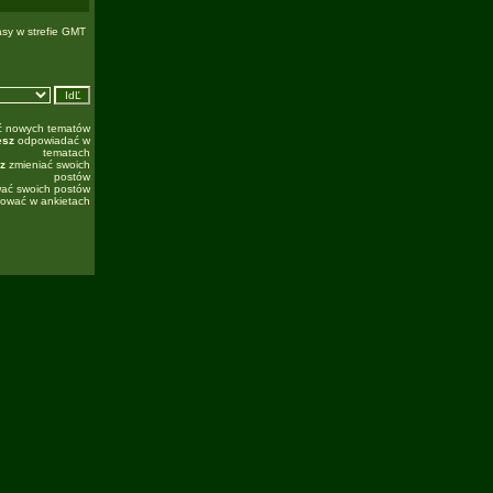
asy w strefie GMT
ć nowych tematów
esz
odpowiadać w
tematach
z
zmieniać swoich
postów
ać swoich postów
ować w ankietach