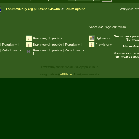
Forum whisky.org.pl Strona Główna
->
Forum ogólne
Wszystkie cz
Skocz do:
Nie możesz
pisa
Brak nowych postów
Ogłoszenie
Nie moż
[ Popularny ]
Brak nowych postów [ Popularny ]
Przyklejony
Nie możes
 [ Zablokowany
Brak nowych postów [ Zablokowany
Nie możesz
usuw
]
Nie możesz
głos
Powered by
phpBB
© 2001, 2002 phpBB Grou p
design by boo �
eZ-Life.net
A designer community