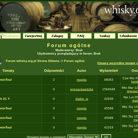
Forum ogólne
Moderatorzy: Brak
Użytkownicy przeglądający to forum: Brak
Forum whisky.org.pl Strona Główna
->
Forum ogólne
Oznacz wszystkie tematy j
Tematy
Odpowiedzi
Autor
Wyświetleń
Ost
Czw Wrz 0
minToul
2
magda
48063
kamb
Wto Mar 12
0
teresazawadzka
1584948
teresa
Nie Lut 0
ch 21 Y
0
diablo_w
42838
dia
Wto Sty 15
minToul
0
magda
45599
ma
Wto Sty 15
minToul
0
magda
45089
ma
Wto Sty 15
minToul
0
magda
41019
ma
Wyświetl tematy z ostatnich: