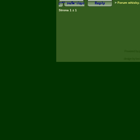
>
Forum whisky.
Strona
1
z
1
Powered by
design by bo