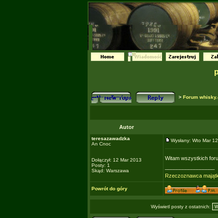
>
Forum whisky.
Autor
teresazawadzka
Wysłany: Wto Mar 1
An Cnoc
Witam wszystkich fo
Dołączył: 12 Mar 2013
Posty: 1
_________________
Skąd: Warszawa
Rzeczoznawca mająt
Powrót do góry
Wyświetl posty z ostatnich: